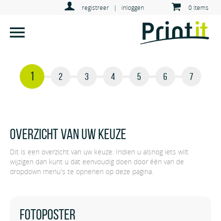
registreer
|
inloggen
0 items
1
2
3
4
5
6
7
Overzicht van uw keuze
Dit is een overzicht van uw keuze. Indien u alsnog iets wilt
wijzigen dan kunt u dat eenvoudig doen door één van de
dropdown menu's te opnenen op deze pagina.
Fotoposter