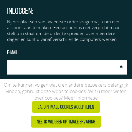
Inloggen:
Bij het plaatsen van uw eerste order vragen wij u om een
account aan te maken. Een account is niet verplicht maar
stelt u in staat om de order te spreiden over meerdere
dagen en kunt u vanaf verschillende computers werken.
E-mail
Om te kunnen volgen wat u en andere bezoekers belangrijk
Wachtwoord
vinden, gebruikt deze website cookies. Wilt u meer weten
over cookies?
Meer informatie